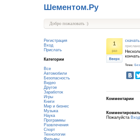
Шементом.Ру
Добро пожаловать :)
Регистрация
скачать
1
Вход
прислан
Прислать
раз
Несколь
кончать
Категории
Вверх
Тема:
Без
Все
Автомобили
Безопасность
Видео
Другое
Заработок
Игры
Комментарии
Книги
Мир и бизнес
Музыка
Комментироват
Наука
Пожалуйста
Вхо
Программы
Развлечения
Спорт
Технологии
Фильмы