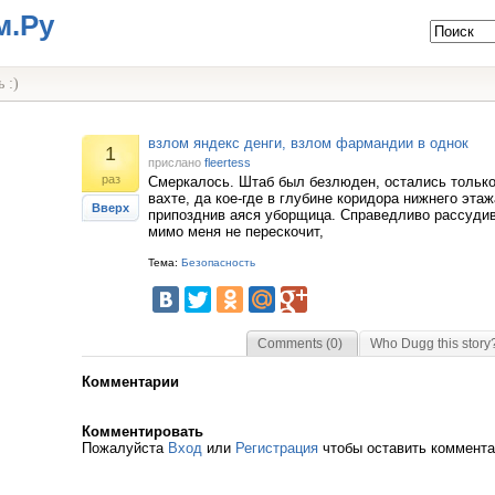
м.Ру
 :)
взлом яндекс денги, взлом фармандии в однок
1
прислано
fleertess
раз
Смеркалось. Штаб был безлюден, остались только
вахте, да кое-где в глубине коридора нижнего эт
Вверх
припозднив аяся уборщица. Справедливо рассудив
мимо меня не перескочит,
Тема:
Безопасность
Comments (0)
Who Dugg this story
Комментарии
Комментировать
Пожалуйста
Вход
или
Регистрация
чтобы оставить коммент