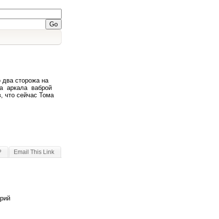
 два сторожа на
ажа аркала ваброй
, что сейчас Тома
?
Email This Link
арий