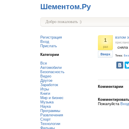
Шементом.Ру
Добро пожаловать :)
Регистрация
взлом э
1
Вход
прислан
Прислать
раз
сняла 
Категории
Вверх
Тема:
Без
Все
Автомобили
Безопасность
Видео
Другое
Заработок
Комментарии
Игры
Книги
Мир и бизнес
Комментироват
Музыка
Пожалуйста
Вхо
Наука
Программы
Развлечения
Спорт
Технологии
Фильмы