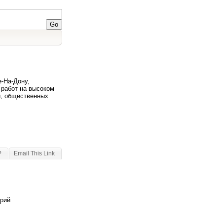
е-На-Дону,
работ на высоком
й, общественных
?
Email This Link
арий