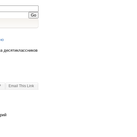
но
па десятиклассников
?
Email This Link
арий