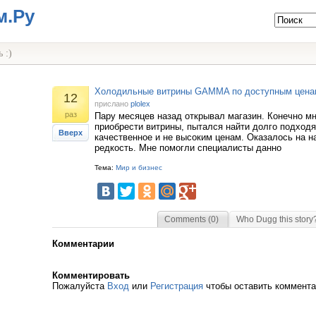
м.Ру
 :)
Холодильные витрины GAMMA по доступным цена
12
прислано
plolex
раз
Пару месяцев назад открывал магазин. Конечно м
приобрести витрины, пытался найти долго подход
Вверх
качественное и не высоким ценам. Оказалось на н
редкость. Мне помогли специалисты данно
Тема:
Мир и бизнес
Comments (0)
Who Dugg this story
Комментарии
Комментировать
Пожалуйста
Вход
или
Регистрация
чтобы оставить коммент