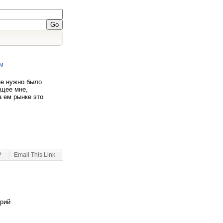
м
не нужно было
ящее мне,
а ем рынке это
?
Email This Link
арий