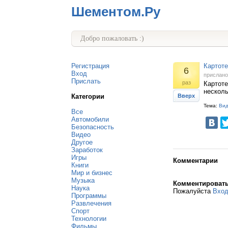
Шементом.Ру
Добро пожаловать :)
Регистрация
Картот
6
Вход
прислан
Прислать
раз
Картот
несколь
Категории
Вверх
Тема:
Ви
Все
Автомобили
Безопасность
Видео
Другое
Заработок
Игры
Комментарии
Книги
Мир и бизнес
Музыка
Комментироват
Наука
Пожалуйста
Вхо
Программы
Развлечения
Спорт
Технологии
Фильмы