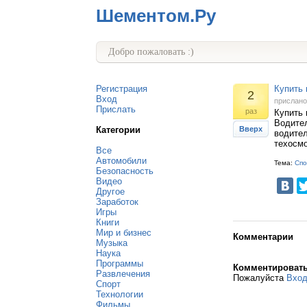
Шементом.Ру
Добро пожаловать :)
Регистрация
Купить 
2
Вход
прислан
Прислать
раз
Купить 
Водител
Категории
Вверх
водител
техосм
Все
Автомобили
Тема:
Спо
Безопасность
Видео
Другое
Заработок
Игры
Книги
Мир и бизнес
Комментарии
Музыка
Наука
Программы
Комментироват
Развлечения
Пожалуйста
Вхо
Спорт
Технологии
Фильмы