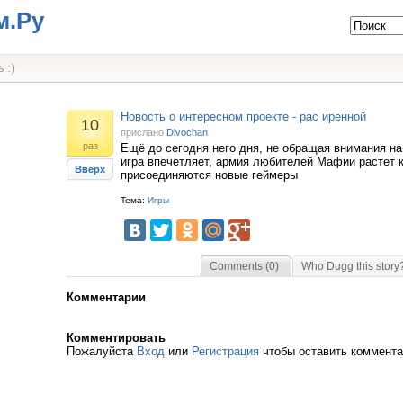
м.Ру
 :)
Новость о интересном проекте - рас иренной
10
прислано
Divochan
раз
Ещё до сегодня него дня, не обращая внимания н
игра впечетляет, армия любителей Мафии растет к
Вверх
присоединяются новые геймеры
Тема:
Игры
Comments (0)
Who Dugg this story
Комментарии
Комментировать
Пожалуйста
Вход
или
Регистрация
чтобы оставить коммент