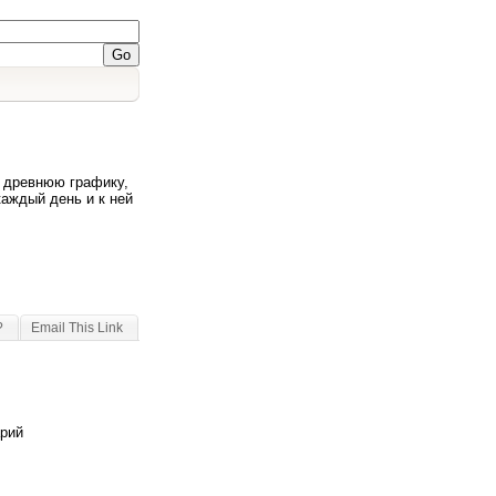
а древнюю графику,
аждый день и к ней
?
Email This Link
арий