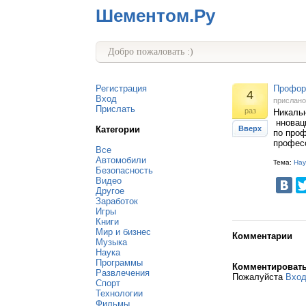
Шементом.Ру
Добро пожаловать :)
Регистрация
Профор
4
Вход
прислан
Прислать
раз
Никальн
нновац
Категории
Вверх
по проф
профес
Все
Автомобили
Тема:
Нау
Безопасность
Видео
Другое
Заработок
Игры
Книги
Мир и бизнес
Комментарии
Музыка
Наука
Программы
Комментироват
Развлечения
Пожалуйста
Вхо
Спорт
Технологии
Фильмы