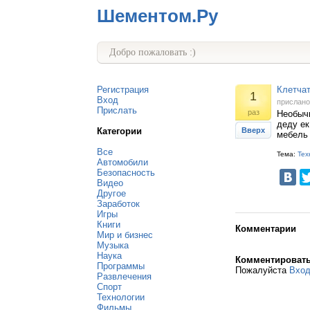
Шементом.Ру
Добро пожаловать :)
Регистрация
Клетчат
1
Вход
прислан
Прислать
раз
Необычн
деду ек
Категории
Вверх
мебель
Все
Тема:
Тех
Автомобили
Безопасность
Видео
Другое
Заработок
Игры
Книги
Комментарии
Мир и бизнес
Музыка
Наука
Комментироват
Программы
Пожалуйста
Вхо
Развлечения
Спорт
Технологии
Фильмы