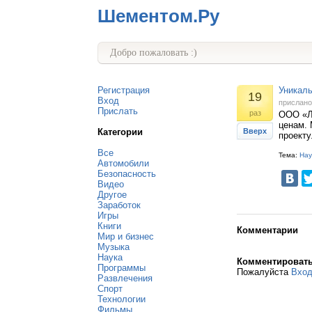
Шементом.Ру
Добро пожаловать :)
Регистрация
Уникал
19
Вход
прислан
Прислать
раз
ООО «Л
ценам.
Категории
Вверх
проекту
Все
Тема:
Нау
Автомобили
Безопасность
Видео
Другое
Заработок
Игры
Книги
Комментарии
Мир и бизнес
Музыка
Наука
Комментироват
Программы
Пожалуйста
Вхо
Развлечения
Спорт
Технологии
Фильмы