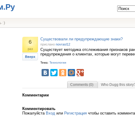
м.Ру
 :)
Существовали ли предупреждающие знаки?
6
прислано
novrasl12
раз
Существует методика отслеживания признаков ран
предупреждения о клиентах, которые могут переве
Вверх
Тема:
Технологии
Comments (0)
Who Dugg this story
Комментарии
Комментировать
Пожалуйста
Вход
или
Регистрация
чтобы оставить коммент