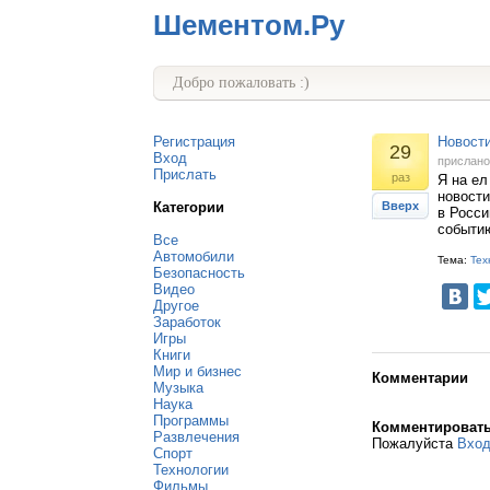
Шементом.Ру
Добро пожаловать :)
Регистрация
Новост
29
Вход
прислан
Прислать
раз
Я на ел
новости
Категории
Вверх
в Росси
событию
Все
Автомобили
Тема:
Тех
Безопасность
Видео
Другое
Заработок
Игры
Книги
Мир и бизнес
Комментарии
Музыка
Наука
Программы
Комментироват
Развлечения
Пожалуйста
Вхо
Спорт
Технологии
Фильмы