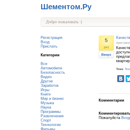
Шементом.Ру
Добро пожаловать :)
Регистрация
Качеств
5
Вход
прислан
Прислать
раз
Качест
доступ
Категории
Вверх
предлаг
квартир
Все
Автомобили
Тема:
Тех
Безопасность
Видео
Другое
Заработок
Игры
Книги
Мир и бизнес
Комментарии
Музыка
Наука
Программы
Комментироват
Развлечения
Пожалуйста
Вхо
Спорт
Технологии
Фильмы