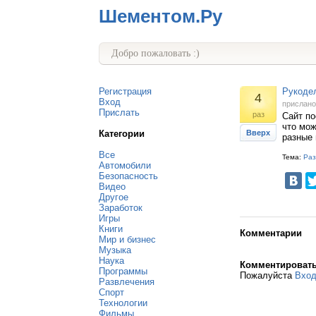
Шементом.Ру
Добро пожаловать :)
Регистрация
Рукодел
4
Вход
прислан
Прислать
раз
Сайт по
что мож
Категории
Вверх
разные 
Все
Тема:
Раз
Автомобили
Безопасность
Видео
Другое
Заработок
Игры
Книги
Комментарии
Мир и бизнес
Музыка
Наука
Комментироват
Программы
Пожалуйста
Вхо
Развлечения
Спорт
Технологии
Фильмы