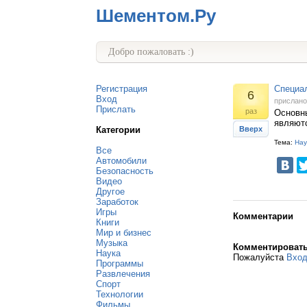
Шементом.Ру
Добро пожаловать :)
Регистрация
Cпециа
6
Вход
прислан
Прислать
раз
Основны
являютс
Категории
Вверх
Тема:
Нау
Все
Автомобили
Безопасность
Видео
Другое
Заработок
Игры
Комментарии
Книги
Мир и бизнес
Музыка
Комментироват
Наука
Пожалуйста
Вхо
Программы
Развлечения
Спорт
Технологии
Фильмы