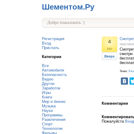
Шементом.Ру
Добро пожаловать :)
Регистрация
Смотрет
4
Вход
прислан
Прислать
раз
Смотрет
смотри 
Категории
Вверх
бесплат
бесплат
Все
Автомобили
Тема:
Раз
Безопасность
Видео
Другое
Заработок
Игры
Книги
Мир и бизнес
Комментарии
Музыка
Наука
Программы
Комментироват
Развлечения
Пожалуйста
Вхо
Спорт
Технологии
Фильмы