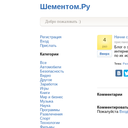
Шементом.Ру
Добро пожаловать :)
Регистрация
Начни с
4
Вход
прислан
Прислать
раз
Блог о 
интерне
Категории
Вверх
по их и
Все
Тема:
Раз
Автомобили
Безопасность
Видео
Другое
Заработок
Игры
Книги
Комментарии
Мир и бизнес
Музыка
Наука
Комментироват
Программы
Пожалуйста
Вхо
Развлечения
Спорт
Технологии
Фильмы