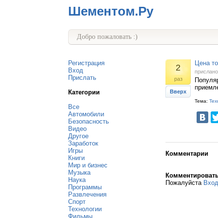
Шементом.Ру
Добро пожаловать :)
Регистрация
Цена то
2
Вход
прислан
Прислать
раз
Популяр
приемле
Категории
Вверх
Тема:
Тех
Все
Автомобили
Безопасность
Видео
Другое
Заработок
Игры
Комментарии
Книги
Мир и бизнес
Музыка
Комментироват
Наука
Пожалуйста
Вхо
Программы
Развлечения
Спорт
Технологии
Фильмы