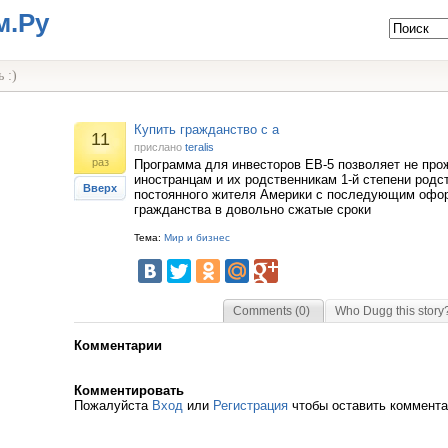
м.Ру
 :)
Купить гражданство с а
11
прислано
teralis
раз
Программа для инвесторов ЕВ-5 позволяет не п
иностранцам и их родственникам 1-й степени родс
Вверх
постоянного жителя Америки с последующим офо
гражданства в довольно сжатые сроки
Тема:
Мир и бизнес
Comments (0)
Who Dugg this story
Комментарии
Комментировать
Пожалуйста
Вход
или
Регистрация
чтобы оставить коммент