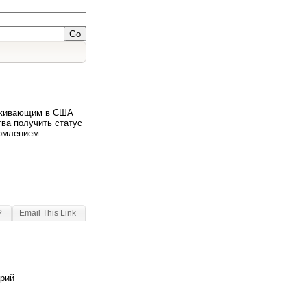
роживающим в США
тва получить статус
рмлением
?
Email This Link
арий