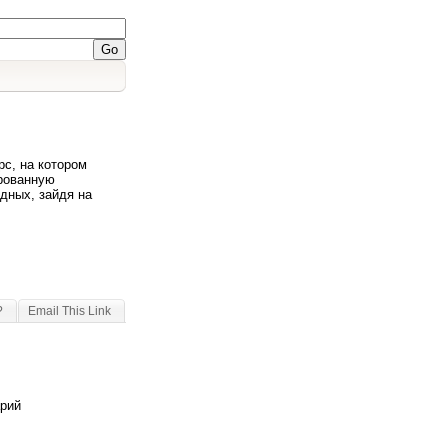
рс, на котором
ированную
дных, зайдя на
?
Email This Link
арий