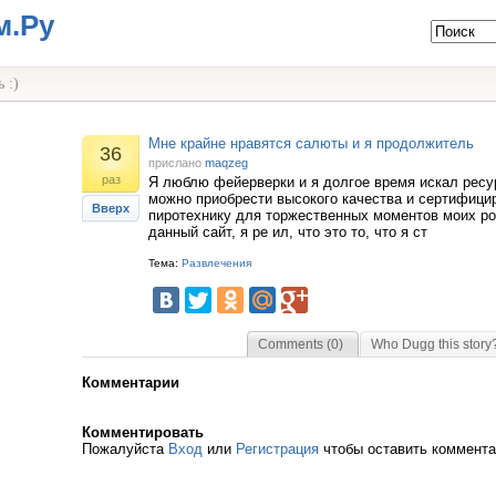
м.Ру
 :)
Мне крайне нравятся салюты и я продолжитель
36
прислано
maqzeg
раз
Я люблю фейерверки и я долгое время искал ресу
можно приобрести высокого качества и сертифиц
Вверх
пиротехнику для торжественных моментов моих ро
данный сайт, я ре ил, что это то, что я ст
Тема:
Развлечения
Comments (0)
Who Dugg this story
Комментарии
Комментировать
Пожалуйста
Вход
или
Регистрация
чтобы оставить коммент