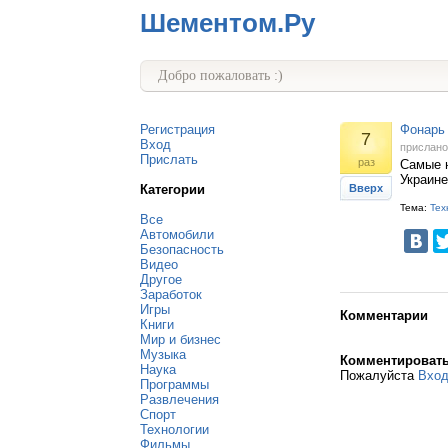
Шементом.Ру
Добро пожаловать :)
Регистрация
Фонарь
7
Вход
прислан
Прислать
раз
Самые 
Украине
Категории
Вверх
Тема:
Тех
Все
Автомобили
Безопасность
Видео
Другое
Заработок
Игры
Комментарии
Книги
Мир и бизнес
Музыка
Комментироват
Наука
Пожалуйста
Вхо
Программы
Развлечения
Спорт
Технологии
Фильмы