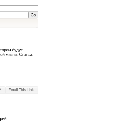
отором будут
ой жизни. Статьи.
?
Email This Link
арий