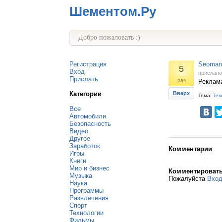
Шементом.Ру
Добро пожаловать :)
Регистрация
Seomany
5
Вход
прислан
Прислать
раз
Реклама
Категории
Вверх
Тема:
Тех
Все
Автомобили
Безопасность
Видео
Другое
Заработок
Комментарии
Игры
Книги
Мир и бизнес
Комментироват
Музыка
Пожалуйста
Вхо
Наука
Программы
Развлечения
Спорт
Технологии
Фильмы