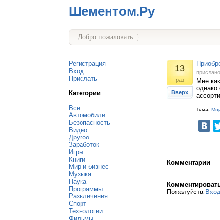
Шементом.Ру
Добро пожаловать :)
Регистрация
Приобр
13
Вход
прислан
Прислать
раз
Мне ка
однако 
Категории
Вверх
ассорти
Все
Тема:
Мир
Автомобили
Безопасность
Видео
Другое
Заработок
Игры
Книги
Комментарии
Мир и бизнес
Музыка
Наука
Комментироват
Программы
Пожалуйста
Вхо
Развлечения
Спорт
Технологии
Фильмы