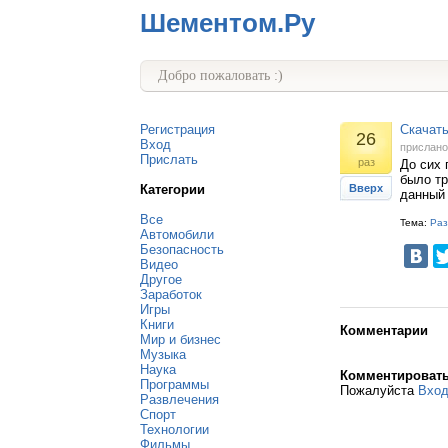
Шементом.Ру
Добро пожаловать :)
Регистрация
Скачать
26
Вход
прислан
Прислать
раз
До сих 
было тр
Категории
Вверх
данный 
Все
Тема:
Раз
Автомобили
Безопасность
Видео
Другое
Заработок
Игры
Книги
Комментарии
Мир и бизнес
Музыка
Наука
Комментироват
Программы
Пожалуйста
Вхо
Развлечения
Спорт
Технологии
Фильмы