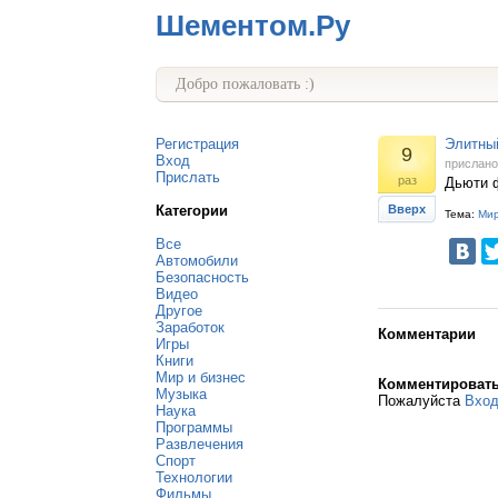
Шементом.Ру
Добро пожаловать :)
Регистрация
Элитны
9
Вход
прислан
Прислать
раз
Дьюти ф
Категории
Вверх
Тема:
Мир
Все
Автомобили
Безопасность
Видео
Другое
Заработок
Комментарии
Игры
Книги
Мир и бизнес
Комментироват
Музыка
Пожалуйста
Вхо
Наука
Программы
Развлечения
Спорт
Технологии
Фильмы