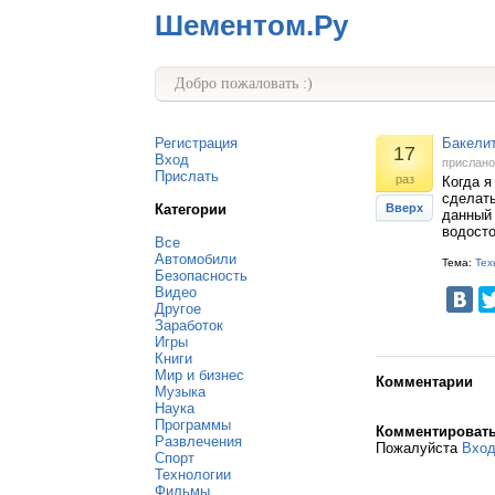
Шементом.Ру
Добро пожаловать :)
Регистрация
Бакелит
17
Вход
прислан
Прислать
раз
Когда я
сделать
Категории
Вверх
данный 
водосто
Все
Автомобили
Тема:
Тех
Безопасность
Видео
Другое
Заработок
Игры
Книги
Мир и бизнес
Комментарии
Музыка
Наука
Программы
Комментироват
Развлечения
Пожалуйста
Вхо
Спорт
Технологии
Фильмы