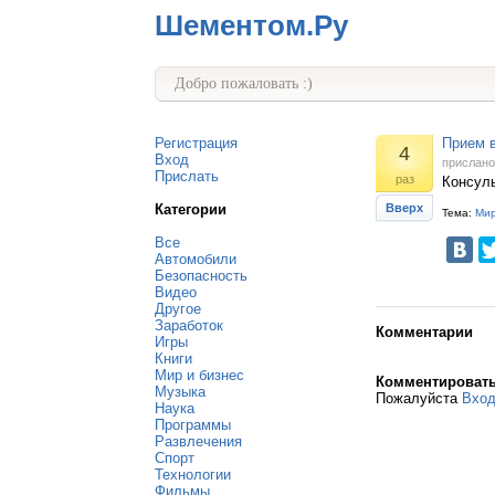
Шементом.Ру
Добро пожаловать :)
Регистрация
Прием 
4
Вход
прислан
Прислать
раз
Консуль
Категории
Вверх
Тема:
Мир
Все
Автомобили
Безопасность
Видео
Другое
Заработок
Комментарии
Игры
Книги
Мир и бизнес
Комментироват
Музыка
Пожалуйста
Вхо
Наука
Программы
Развлечения
Спорт
Технологии
Фильмы