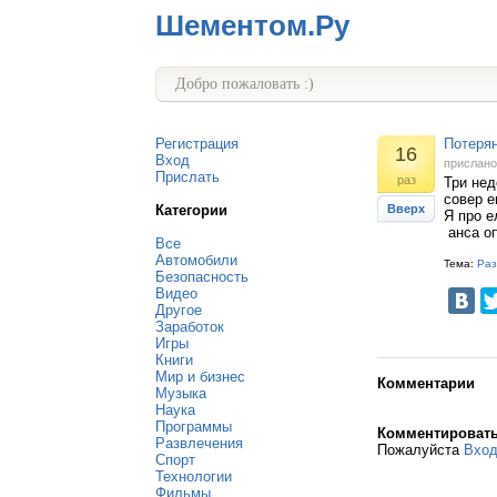
Шементом.Ру
Добро пожаловать :)
Регистрация
Потерян
16
Вход
прислан
Прислать
раз
Три нед
совер е
Категории
Вверх
Я про е
анса оп
Все
Автомобили
Тема:
Раз
Безопасность
Видео
Другое
Заработок
Игры
Книги
Мир и бизнес
Комментарии
Музыка
Наука
Программы
Комментироват
Развлечения
Пожалуйста
Вхо
Спорт
Технологии
Фильмы