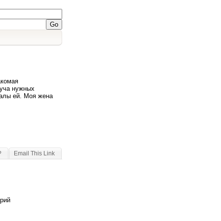
акомая
куча нужных
малы ей. Моя жена
?
Email This Link
арий