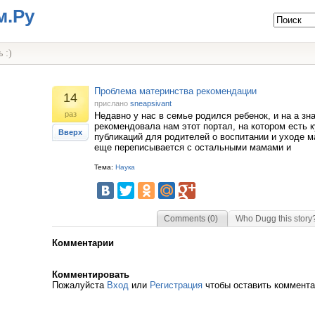
м.Ру
 :)
Проблема материнства рекомендации
14
прислано
sneapsivant
раз
Недавно у нас в семье родился ребенок, и на а зн
рекомендовала нам этот портал, на котором есть 
Вверх
публикаций для родителей о воспитании и уходе 
еще переписывается с остальными мамами и
Тема:
Наука
Comments (0)
Who Dugg this story
Комментарии
Комментировать
Пожалуйста
Вход
или
Регистрация
чтобы оставить коммент