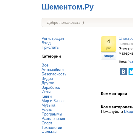
Шементом.Ру
Добро пожаловать :)
Регистрация
Электро
4
Вход
прислан
Прислать
раз
Электро
материа
Категории
Вверх
Тема:
Раз
Все
Автомобили
Безопасность
Видео
Другое
Заработок
Игры
Комментарии
Книги
Мир и бизнес
Музыка
Комментироват
Наука
Пожалуйста
Вхо
Программы
Развлечения
Спорт
Технологии
Фильмы