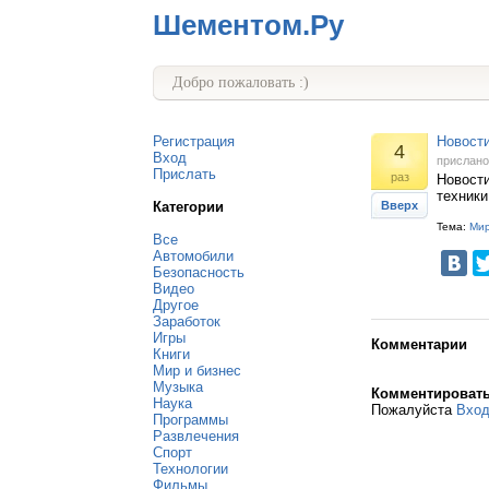
Шементом.Ру
Добро пожаловать :)
Регистрация
Новости
4
Вход
прислан
Прислать
раз
Новости
техники
Категории
Вверх
Тема:
Мир
Все
Автомобили
Безопасность
Видео
Другое
Заработок
Игры
Комментарии
Книги
Мир и бизнес
Музыка
Комментироват
Наука
Пожалуйста
Вхо
Программы
Развлечения
Спорт
Технологии
Фильмы