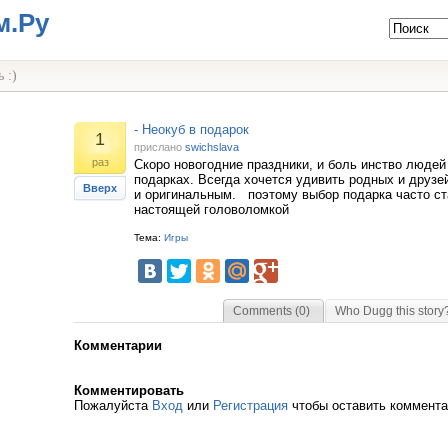
м.Ру
 :)
- Неокуб в подарок
1
прислано
swichslava
раз
Скоро новогодние праздники, и боль инство люде
подарках. Всегда хочется удивить родных и друзе
Вверх
и оригинальным. поэтому выбор подарка часто ст
настоящей головоломкой
Тема:
Игры
Comments (0)
Who Dugg this story
Комментарии
Комментировать
Пожалуйста
Вход
или
Регистрация
чтобы оставить коммент