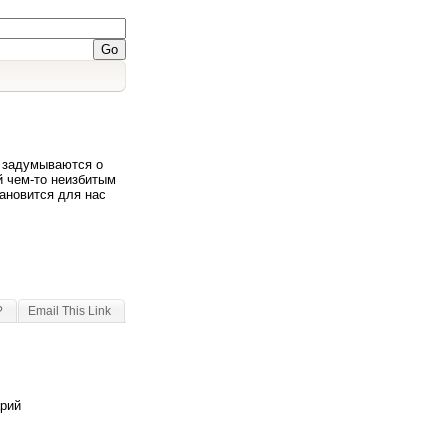
й задумываются о
й чем-то неизбитым
ановится для нас
?
Email This Link
арий