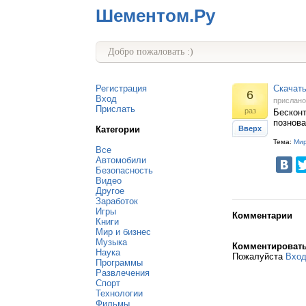
Шементом.Ру
Добро пожаловать :)
Регистрация
Скачать
6
Вход
прислан
Прислать
раз
Бесконт
познова
Категории
Вверх
Тема:
Мир
Все
Автомобили
Безопасность
Видео
Другое
Заработок
Игры
Комментарии
Книги
Мир и бизнес
Музыка
Комментироват
Наука
Пожалуйста
Вхо
Программы
Развлечения
Спорт
Технологии
Фильмы