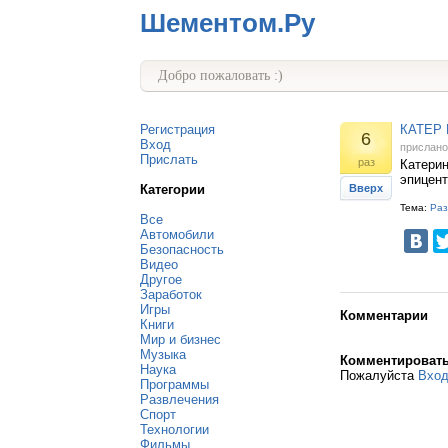
Шементом.Ру
Добро пожаловать :)
Регистрация
КАТЕР 
6
Вход
прислан
Прислать
раз
Катерин
эпицент
Категории
Вверх
Тема:
Раз
Все
Автомобили
Безопасность
Видео
Другое
Заработок
Игры
Комментарии
Книги
Мир и бизнес
Музыка
Комментироват
Наука
Пожалуйста
Вхо
Программы
Развлечения
Спорт
Технологии
Фильмы