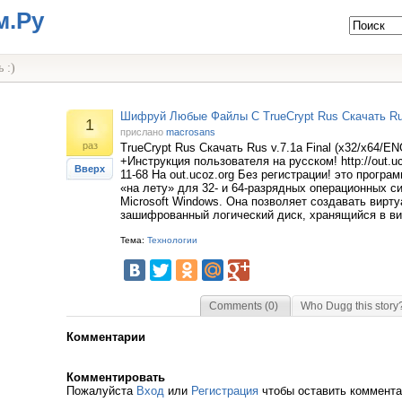
м.Ру
 :)
Шифруй Любые Файлы С TrueCrypt Rus Скачать Ru
1
прислано
macrosans
раз
TrueCrypt Rus Скачать Rus v.7.1a Final (x32/x64/E
+Инструкция пользователя на русском! http://out.u
Вверх
11-68 На out.ucoz.org Без регистрации! это прогр
«на лету» для 32- и 64-разрядных операционных с
Microsoft Windows. Она позволяет создавать вирт
зашифрованный логический диск, хранящийся в ви
Тема:
Технологии
Comments (0)
Who Dugg this story
Комментарии
Комментировать
Пожалуйста
Вход
или
Регистрация
чтобы оставить коммент