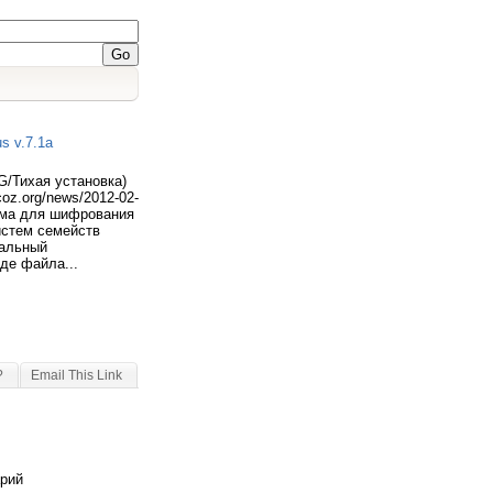
s v.7.1a
NG/Тихая установка)
coz.org/news/2012-02-
амма для шифрования
истем семейств
уальный
де файла...
?
Email This Link
арий