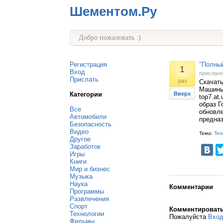
Шементом.Ру
Добро пожаловать :)
Регистрация
"Полны
1
Вход
прислан
Прислать
раз
Скачать
Машины 
Категории
Вверх
top7.at
образ Г
Все
обновле
Автомобили
предна
Безопасность
Видео
Тема:
Тех
Другое
Заработок
Игры
Книги
Мир и бизнес
Музыка
Наука
Комментарии
Программы
Развлечения
Спорт
Комментироват
Технологии
Пожалуйста
Вхо
Фильмы