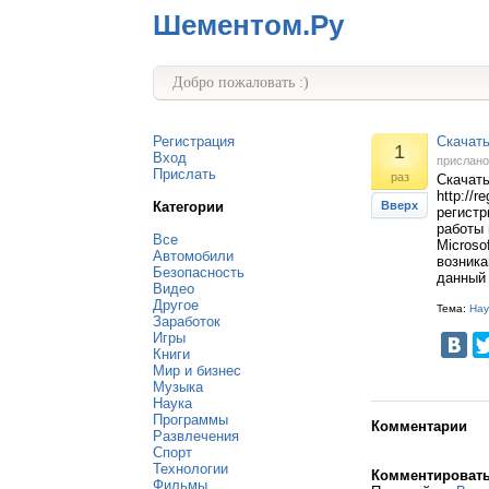
Шементом.Ру
Добро пожаловать :)
Регистрация
Скачат
1
Вход
прислан
Прислать
раз
Скачат
http://r
Категории
Вверх
регистр
работы 
Все
Microso
Автомобили
возника
Безопасность
данный 
Видео
Другое
Тема:
Нау
Заработок
Игры
Книги
Мир и бизнес
Музыка
Наука
Программы
Комментарии
Развлечения
Спорт
Технологии
Комментироват
Фильмы