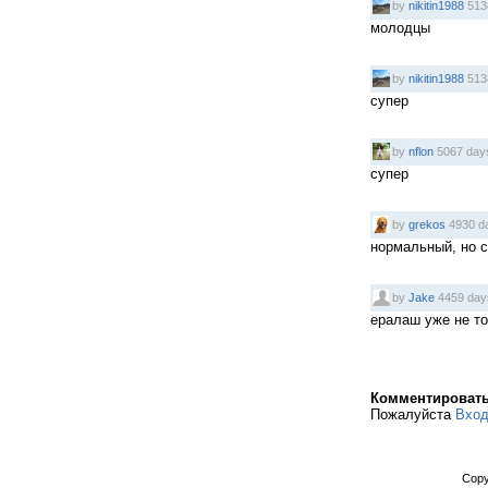
by
nikitin1988
513
молодцы
by
nikitin1988
513
супер
by
nflon
5067 day
супер
by
grekos
4930 d
нормальный, но 
by
Jake
4459 day
ералаш уже не то
Комментироват
Пожалуйста
Вхо
Copy