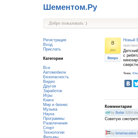
Шементом.Ру
Добро пожаловать :)
Регистрация
Новый Е
8
Вход
прислан
Прислать
раз
Детский
с ребят
Категории
Вверх
кинозар
сверст
Все
Автомобили
Тема:
Юм
Безопасность
Видео
Другое
Заработок
Игры
Книги
Мир и бизнес
Комментарии
Музыка
by
Budar
5264 da
Наука
Программы
Советую смотреть
Развлечения
Спорт
Технологии
by
bmamacadea
5
Фильмы