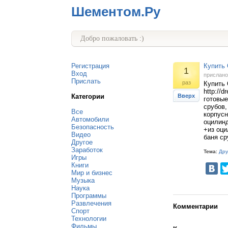
Шементом.Ру
Добро пожаловать :)
Регистрация
Купить
1
Вход
прислан
Прислать
раз
Купить
http://d
Категории
Вверх
готовые
срубов,
Все
корпусн
Автомобили
оцилинд
Безопасность
+из оци
Видео
баня ср
Другое
Заработок
Тема:
Дру
Игры
Книги
Мир и бизнес
Музыка
Наука
Программы
Развлечения
Комментарии
Спорт
Технологии
Фильмы