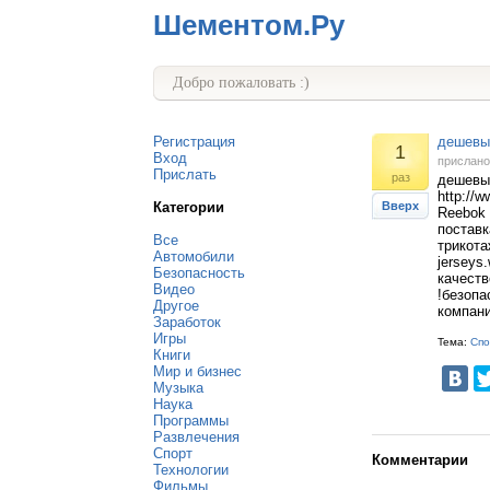
Шементом.Ру
Добро пожаловать :)
Регистрация
дешевые
1
Вход
прислан
Прислать
раз
дешевы
http://
Категории
Вверх
Reebok
поставк
Все
трикота
Автомобили
jerseys
Безопасность
качеств
Видео
!безопа
Другое
компани
Заработок
Игры
Тема:
Спо
Книги
Мир и бизнес
Музыка
Наука
Программы
Развлечения
Спорт
Комментарии
Технологии
Фильмы