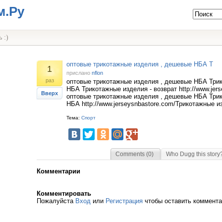
м.Ру
 :)
оптовые трикотажные изделия , дешевые НБА Т
1
прислано
nflon
раз
оптовые трикотажные изделия , дешевые НБА Три
НБА Трикотажные изделия - возврат http://www.jers
Вверх
оптовые трикотажные изделия , дешевые НБА Три
НБА http://www.jerseysnbastore.com/Трикотажные и
Тема:
Спорт
Comments (0)
Who Dugg this story
Комментарии
Комментировать
Пожалуйста
Вход
или
Регистрация
чтобы оставить коммент