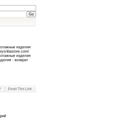
котажные изделия
eysnbastore.com/
котажные изделия
зделия - возврат
?
Email This Link
арий