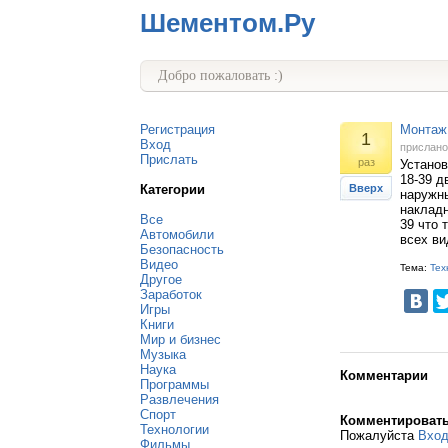
Шементом.Ру
Добро пожаловать :)
Регистрация
Монтаж 
1
Вход
прислан
Прислать
раз
Установ
18-39 д
Категории
Вверх
наружны
накладн
Все
39 что 
Автомобили
всех ви
Безопасность
Видео
Тема:
Тех
Другое
Заработок
Игры
Книги
Мир и бизнес
Музыка
Наука
Комментарии
Программы
Развлечения
Спорт
Комментироват
Технологии
Пожалуйста
Вхо
Фильмы