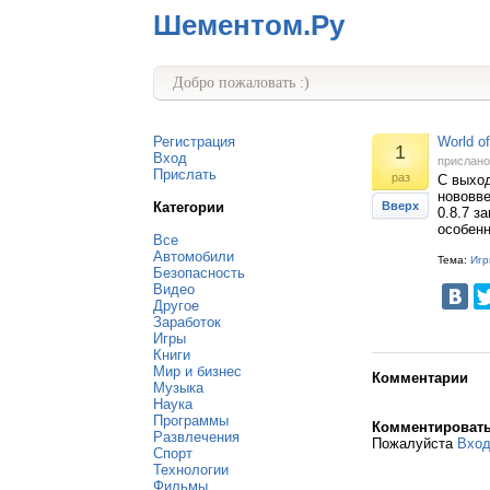
Шементом.Ру
Добро пожаловать :)
Регистрация
World o
1
Вход
прислан
Прислать
раз
С выход
нововве
Категории
Вверх
0.8.7 з
особенн
Все
Автомобили
Тема:
Игр
Безопасность
Видео
Другое
Заработок
Игры
Книги
Мир и бизнес
Комментарии
Музыка
Наука
Программы
Комментироват
Развлечения
Пожалуйста
Вхо
Спорт
Технологии
Фильмы