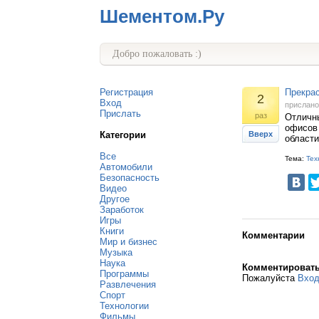
Шементом.Ру
Добро пожаловать :)
Регистрация
Прекрас
2
Вход
прислан
Прислать
раз
Отличны
офисов 
Категории
Вверх
области
Все
Тема:
Тех
Автомобили
Безопасность
Видео
Другое
Заработок
Игры
Книги
Комментарии
Мир и бизнес
Музыка
Наука
Комментироват
Программы
Пожалуйста
Вхо
Развлечения
Спорт
Технологии
Фильмы