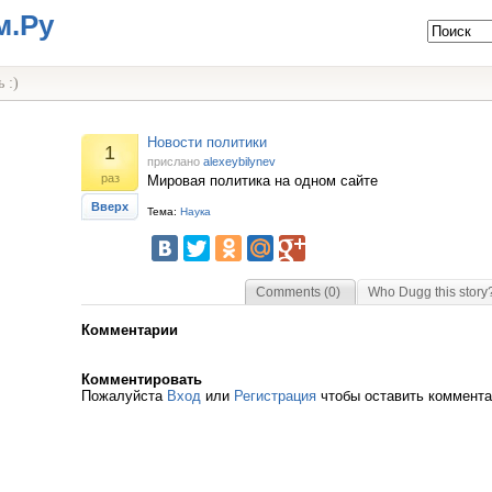
м.Ру
 :)
Новости политики
1
прислано
alexeybilynev
раз
Мировая политика на одном сайте
Вверх
Тема:
Наука
Comments (0)
Who Dugg this story
Комментарии
Комментировать
Пожалуйста
Вход
или
Регистрация
чтобы оставить коммент