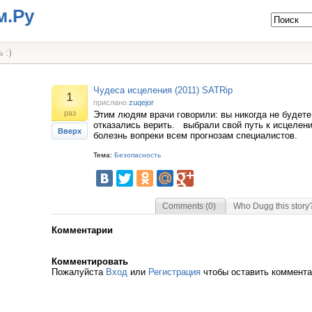
м.Ру
 :)
Чудеса исцеления (2011) SATRip
1
прислано
zuqejor
раз
Этим людям врачи говорили: вы никогда не будете
отказались верить. выбрали свой путь к исцелен
Вверх
болезнь вопреки всем прогнозам специалистов.
Тема:
Безопасность
Comments (0)
Who Dugg this story
Комментарии
Комментировать
Пожалуйста
Вход
или
Регистрация
чтобы оставить коммент