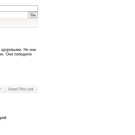
 здоровыми. Но они
ию. Они победили
?
Email This Link
арий