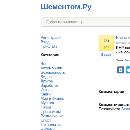
Шементом.Ру
Добро пожаловать :)
Регистрация
Php стр
16
Вход
прислан
Прислать
раз
PHP сай
- набор
Категории
Вверх
Тема:
Тех
Все
Автомобили
Безопасность
Видео
Другое
Заработок
Игры
Комментарии
Книги
Мир и бизнес
Музыка
Комментироват
Наука
Пожалуйста
Вхо
Программы
Развлечения
Спорт
Технологии
Фильмы